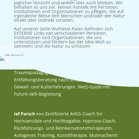
jeglicher Hinsicht und wollen dies auch bleiben. Wir
behalten es uns vor, keinen Kontakt mit Personen,
Institutionen und Organisationen zu pflegen, die auf
irgendeine Weise den Menschen und/oder der Natur
direkt oder indirekt schaden.
Auf unserer Seite Wuhletal-Paten befinden sich
EXTERNE Links von verschiedenen Personen,
Institutionen und Organisationen, die uns
unterstützen und fördern bei der Idee Müll zu
sammeln und die Natur zu schützen.
Manja Jacob >>>
Dozentin für Sozialwissenschaften,
Traumapädagogin, Empathie-Trainerin,
Entfaltungsberatung nach Stress, Trauma und
Gewalt- und Kulterfahrungen. WeQ-Guide mit
Future-skill-Begleitung
Ief Parsch >>>
Zertifizierte AVGS-Coach für
Hochsensible und Hochbegabte. Hypnose-Coach,
Rückführungs- und Reinkarnationstherapeutin,
Autogenes Training, Kunsttherapie. Mutmacherin