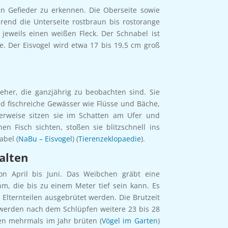
den Gefieder zu erkennen. Die Oberseite sowie
rend die Unterseite rostbraun bis rostorange
 jeweils einen weißen Fleck. Der Schnabel ist
e. Der Eisvogel wird etwa 17 bis 19,5 cm groß
e
eher, die ganzjährig zu beobachten sind. Sie
d fischreiche Gewässer wie Flüsse und Bäche,
erweise sitzen sie im Schatten am Ufer und
n Fisch sichten, stoßen sie blitzschnell ins
abel (
NaBu – Eisvogel
) (
Tierenzeklopaedie
).
alten
von April bis Juni. Das Weibchen gräbt eine
m, die bis zu einem Meter tief sein kann. Es
 Elternteilen ausgebrütet werden. Die Brutzeit
 werden nach dem Schlüpfen weitere 23 bis 28
nen mehrmals im Jahr brüten (
Vögel im Garten
)