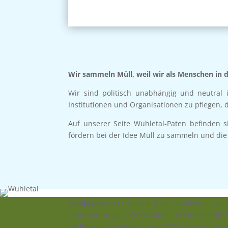
Wir sammeln Müll, weil wir als Menschen in d
Wir sind politisch unabhängig und neutral 
Institutionen und Organisationen zu pflegen,
Auf unserer Seite Wuhletal-Paten befinden 
fördern bei der Idee Müll zu sammeln und die
Manja Jacob >>>
Dozentin für Sozialwissensc
Kulterfahrungen. WeQ-Guide mit Future-skill-
Ief Parsch >>>
Zertifizierte AVGS-Coach für H