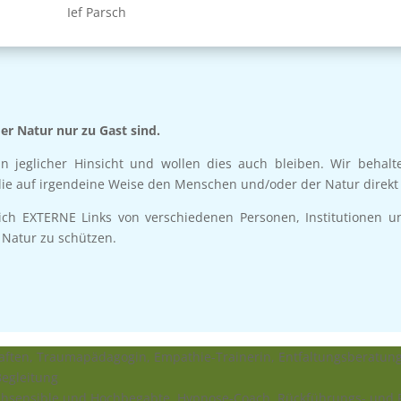
Ief Parsch
er Natur nur zu Gast sind.
in jeglicher Hinsicht und wollen dies auch bleiben. Wir behalt
 die auf irgendeine Weise den Menschen und/oder der Natur direkt 
sich EXTERNE Links von verschiedenen Personen, Institutionen u
 Natur zu schützen.
haften, Traumapädagogin, Empathie-Trainerin, Entfaltungsberatun
Begleitung
ochsensible und Hochbegabte. Hypnose-Coach, Rückführungs- und 