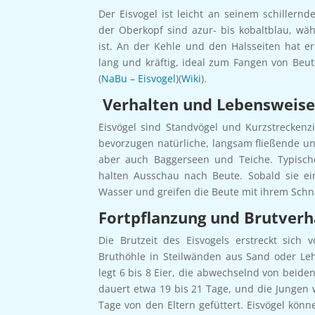
Der Eisvogel ist leicht an seinem schillern
der Oberkopf sind azur- bis kobaltblau, wäh
ist. An der Kehle und den Halsseiten hat er
lang und kräftig, ideal zum Fangen von Beut
(
NaBu – Eisvogel
)(
Wiki
).
Verhalten und Lebensweis
Eisvögel sind Standvögel und Kurzstreckenzi
bevorzugen natürliche, langsam fließende un
aber auch Baggerseen und Teiche. Typisch
halten Ausschau nach Beute. Sobald sie eine
Wasser und greifen die Beute mit ihrem Schn
Fortpflanzung und Brutverh
Die Brutzeit des Eisvogels erstreckt sich 
Bruthöhle in Steilwänden aus Sand oder Leh
legt 6 bis 8 Eier, die abwechselnd von beiden
dauert etwa 19 bis 21 Tage, und die Jungen
Tage von den Eltern gefüttert. Eisvögel kön