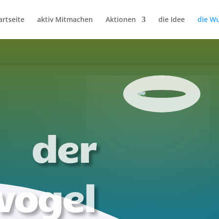
artseite
aktiv Mitmachen
Aktionen
die Idee
die W
der
vogel