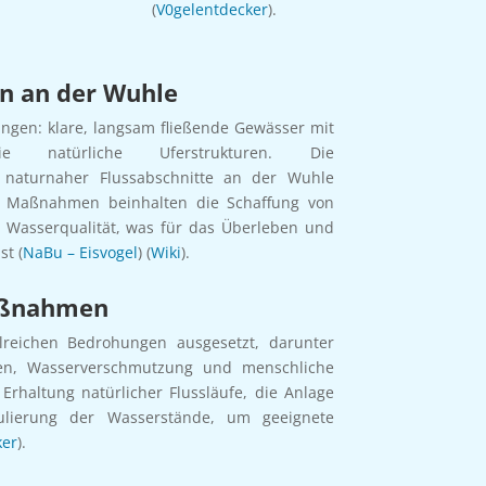
(
V0gelentdecker
).
 an der Wuhle
ungen: klare, langsam fließende Gewässer mit
e natürliche Uferstrukturen. Die
naturnaher Flussabschnitte an der Wuhle
se Maßnahmen beinhalten die Schaffung von
r Wasserqualität, was für das Überleben und
st (
NaBu – Eisvogel
) (
Wiki
).
aßnahmen
hlreichen Bedrohungen ausgesetzt, darunter
gen, Wasserverschmutzung und menschliche
haltung natürlicher Flussläufe, die Anlage
ulierung der Wasserstände, um geeignete
ker
).