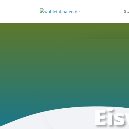
St
Eis